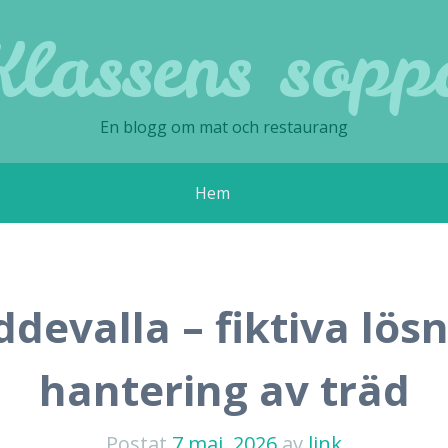
Klassens sopp
En blogg om mat och restaurang
Hem
devalla – fiktiva lös
hantering av träd
Postat
7 maj, 2026
av
link