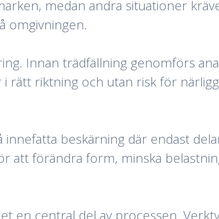
ån marken, medan andra situationer kräv
på omgivningen.
ering. Innan trädfällning genomförs an
er i rätt riktning och utan risk för när
 innefatta beskärning där endast delar
ör att förändra form, minska belastnin
rhet en central del av processen. Verk