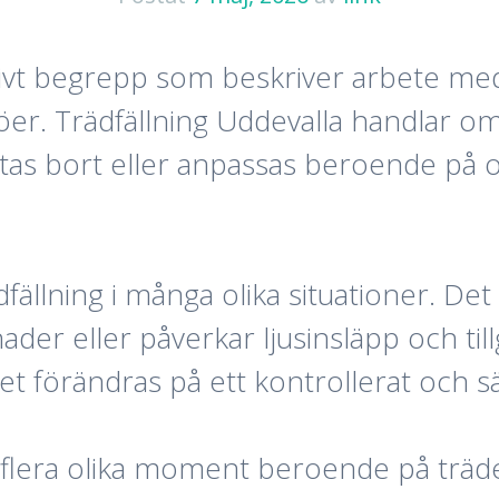
ktivt begrepp som beskriver arbete med
ljöer. Trädfällning Uddevalla handlar o
d tas bort eller anpassas beroende p
ädfällning i många olika situationer. D
gnader eller påverkar ljusinsläpp och 
t förändras på ett kontrollerat och sä
 flera olika moment beroende på trädet