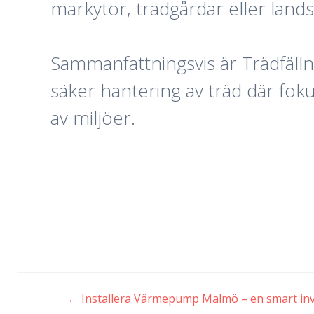
markytor, trädgårdar eller land
Sammanfattningsvis är Trädfälln
säker hantering av träd där fok
av miljöer.
←
Installera Värmepump Malmö – en smart inv
Inläggsnavigeri